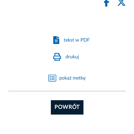
tekst w PDF
drukuj
pokaż metkę
POWRÓT