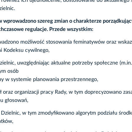
również ich ujednolicenie, dostosowanie do aktualnego 
ielnic.
 wprowadzono szereg zmian o charakterze porządkują
hczasowe regulacje. Przede wszystkim:
owadzono możliwość stosowania feminatywów oraz wska
mi Kodeksu cywilnego,
ielnic, uwzględniając aktualne potrzeby społeczne (m.in.
tym osób
ny w systemie planowania przestrzennego,
oraz organizacji pracy Rady, w tym doprecyzowano zas
bu głosowań,
 Dzielnic, w tym zmodyfikowano algorytm podziału środ
atków,