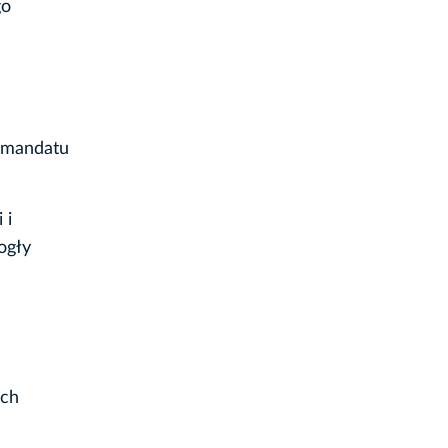
go
a mandatu
 i
ogły
ych