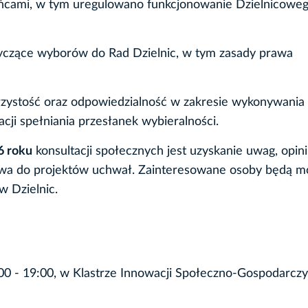
ańcami, w tym uregulowano funkcjonowanie Dzielnicowe
tyczące wyborów do Rad Dzielnic, w tym zasady prawa
rzystość oraz odpowiedzialność w zakresie wykonywani
ji spełniania przesłanek wybieralności.
6 roku
konsultacji społecznych jest uzyskanie uwag, opinii
owa do projektów uchwał. Zainteresowane osoby będą m
w Dzielnic.
00 - 19:00, w Klastrze Innowacji Społeczno-Gospodarcz