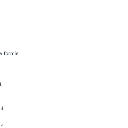
w formie
,
l.
ta