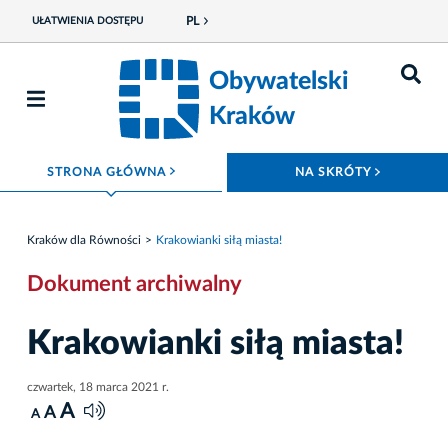
PL
UŁATWIENIA DOSTĘPU
Obywatelski
Kraków
ROZWIŃ MENU
ROZWIŃ
STRONA GŁÓWNA
NA SKRÓTY
Kraków dla Równości
Krakowianki siłą miasta!
Dokument archiwalny
Krakowianki siłą miasta!
czwartek, 18 marca 2021 r.
A
A
A