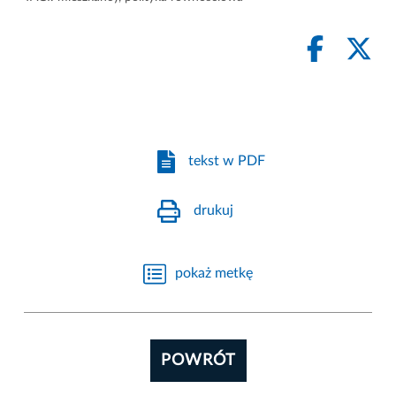
tekst w PDF
drukuj
pokaż metkę
POWRÓT