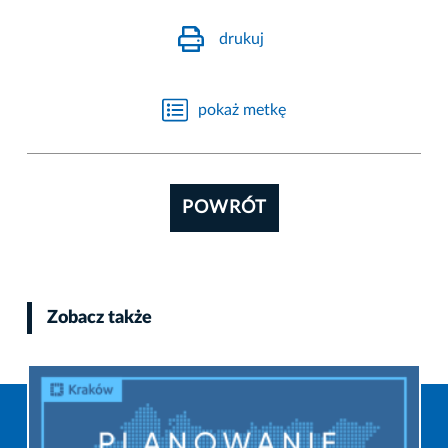
drukuj
pokaż metkę
POWRÓT
Zobacz także