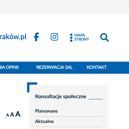
MAPA
STRONY
A OPINII
REZERWACJA SAL
KONTAKT
Konsultacje społeczne
Planowane
A
A
A
Aktualne