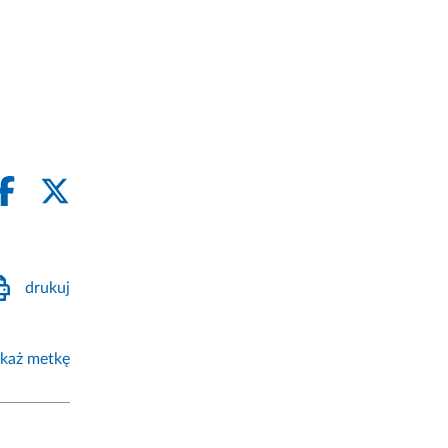
drukuj
każ metkę