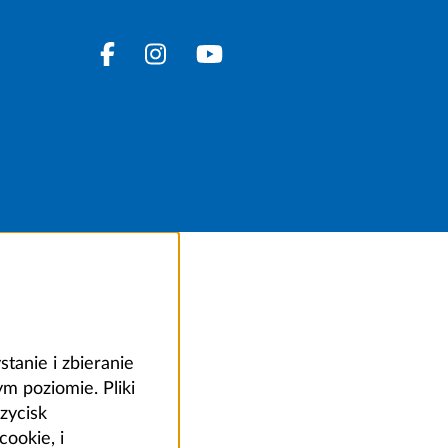
anie i zbieranie
 poziomie. Pliki
zycisk
ookie, i