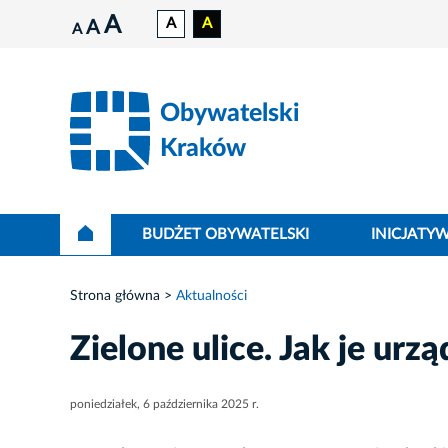
A
A
A
A
A
Obywatelski
Kraków
BUDŻET OBYWATELSKI
INICJATY
Strona główna
Aktualności
Zielone ulice. Jak je urz
poniedziałek, 6 października 2025 r.