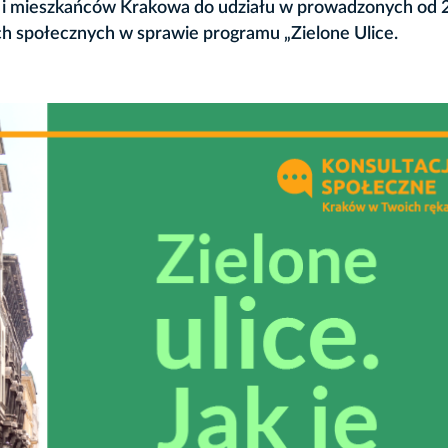
 i mieszkańców Krakowa do udziału w prowadzonych od 
ach społecznych w sprawie programu „Zielone Ulice.