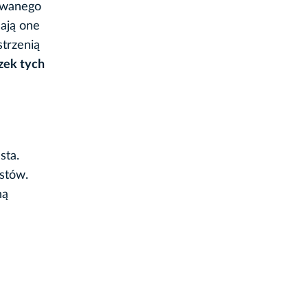
nowanego
Mają one
trzenią
zek tych
sta.
ystów.
ną