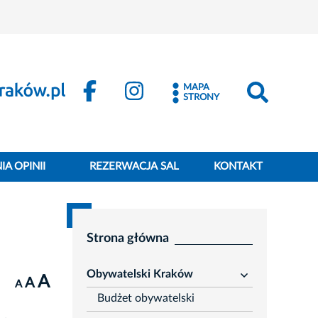
MAPA
STRONY
A OPINII
REZERWACJA SAL
KONTAKT
Strona główna
Obywatelski Kraków
A
rozwiń
A
A
Budżet obywatelski