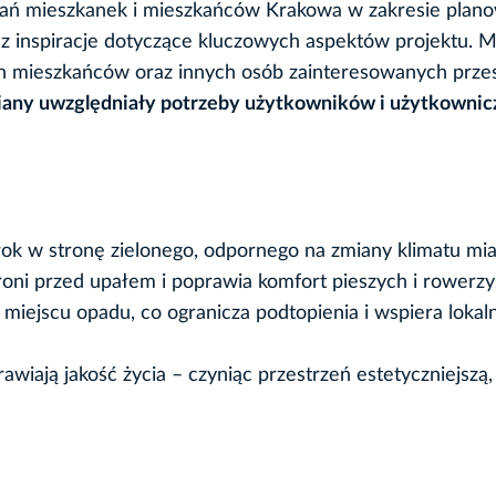
kiwań mieszkanek i mieszkańców Krakowa w zakresie pla
az inspiracje dotyczące kluczowych aspektów projektu. 
ch mieszkańców oraz innych osób zainteresowanych przes
any uwzględniały potrzeby użytkowników i użytkownic
ok w stronę zielonego, odpornego na zmiany klimatu mia
hroni przed upałem i poprawia komfort pieszych i rowerz
iejscu opadu, co ogranicza podtopienia i wspiera lokal
awiają jakość życia – czyniąc przestrzeń estetyczniejszą,