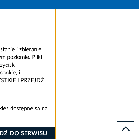
anie i zbieranie
 poziomie. Pliki
zycisk
ookie, i
ZYSTKIE I PRZEJDŹ
kies dostępne są na
JDŹ DO SERWISU