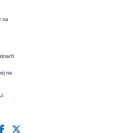
z na
zinach
ej na
J.