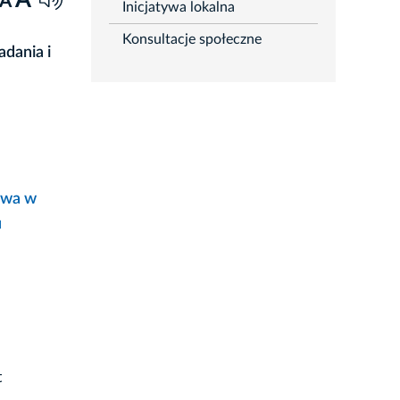
A
A
Inicjatywa lokalna
Konsultacje społeczne
adania i
owa w
u
t