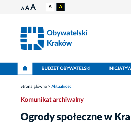
A
A
A
A
A
Obywatelski
Kraków
BUDŻET OBYWATELSKI
INICJATY
Strona główna
Aktualności
Komunikat archiwalny
Ogrody społeczne w Krak