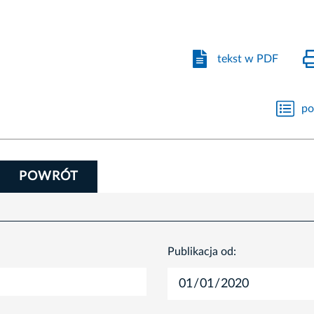
tekst w PDF
po
POWRÓT
Publikacja od: