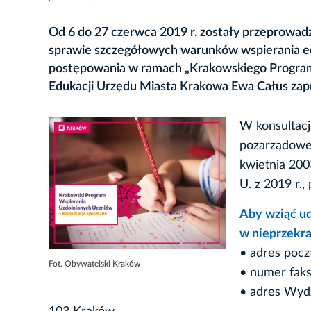
Od 6 do 27 czerwca 2019 r. zostały przeprowa
sprawie szczegółowych warunków wspierania edu
postępowania w ramach „Krakowskiego Program
Edukacji Urzędu Miasta Krakowa Ewa Całus zapra
W konsultacj
pozarządowe 
kwietnia 2003
U. z 2019 r., 
Aby wziąć ud
w nieprzekra
• adres pocz
Fot. Obywatelski Kraków
• numer faks
• adres Wydz