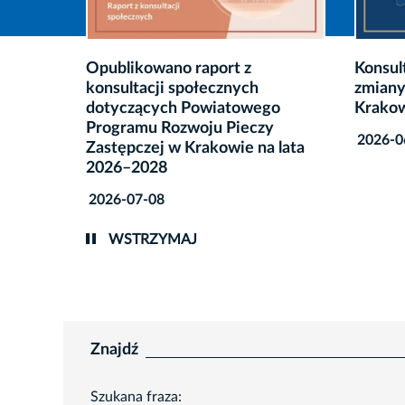
Konsultacje społeczne: Jakie
Konsul
zmiany w statutach Dzielnic
godzin
go
Krakowa?
alkoho
y
miesz
2026-06-12
 lata
2026-0
WSTRZYMAJ
Znajdź
Szukana fraza: