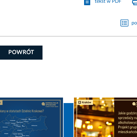
tekst w PDF
po
POWRÓT