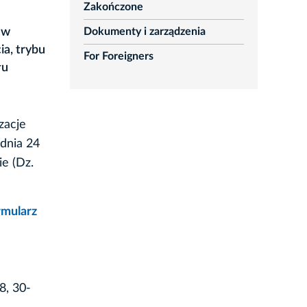
Zakończone
Dokumenty i zarządzenia
 w
a, trybu
For Foreigners
łu
zacje
 dnia 24
ie (Dz.
rmularz
8, 30-