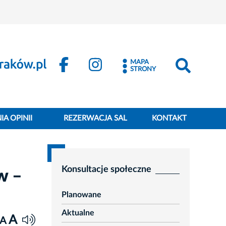
MAPA
STRONY
A OPINII
REZERWACJA SAL
KONTAKT
Konsultacje społeczne
w –
Planowane
Aktualne
A
A