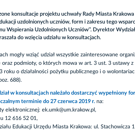
dzone konsultacje projektu uchwały Rady Miasta Krakowa
kacji uzdolnionych uczniów, form i zakresu tego wsparci
u Wspierania Uzdolnionych Uczniów’’. Dyrektor Wydzia
szała do wzięcia udziału w konsultacjach.
ach mogły wziąć udział wszystkie zainteresowane organi
oraz podmioty, o których mowa w art. 3 ust. 3 ustawy z
 roku o działalności pożytku publicznego i o wolontariac
poz. 688).
ział w konsultacjach należało dostarczyć wypełniony fo
czalnym terminie do 27 czerwca 2019 r.
na:
ty elektronicznej: ek.umk@um.krakow.pl,
u 12 616 52 01,
iału Edukacji Urzędu Miasta Krakowa: ul. Stachowicza 1