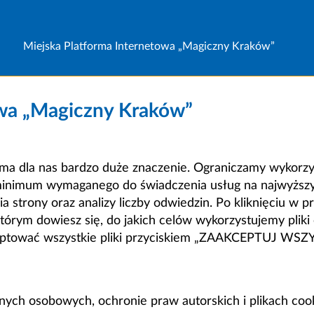
Miejska Platforma Internetowa „Magiczny Kraków”
owa „Magiczny Kraków”
a dla nas bardzo duże znaczenie. Ograniczamy wykorzyst
minimum wymaganego do świadczenia usług na najwyższym
strony oraz analizy liczby odwiedzin. Po kliknięciu w pr
m dowiesz się, do jakich celów wykorzystujemy pliki c
ceptować wszystkie pliki przyciskiem „ZAAKCEPTUJ WS
anych osobowych, ochronie praw autorskich i plikach coo