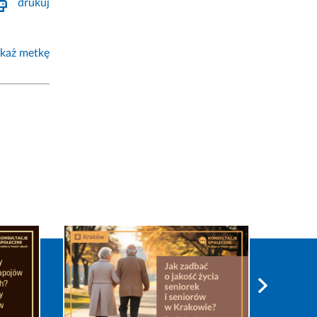
drukuj
każ metkę