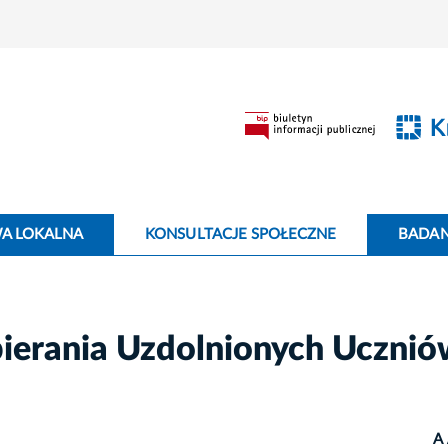
WA LOKALNA
KONSULTACJE SPOŁECZNE
BADANI
erania Uzdolnionych Ucznió
A