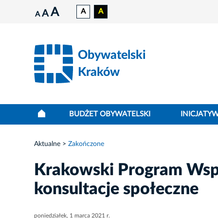
A
A
A
A
A
Obywatelski
Kraków
BUDŻET OBYWATELSKI
INICJATY
Aktualne
Zakończone
Krakowski Program Wspi
konsultacje społeczne
poniedziałek, 1 marca 2021 r.