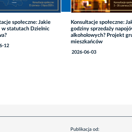
tacje społeczne: Jakie
Jak zadbać o jakość życia
y sprzedaży napojów
seniorek i seniorów w Kr
lowych? Projekt grupy
- konsultacje społeczne
kańców
2026-04-30
6-03
Publikacja od: