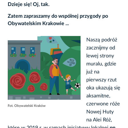
Dzieje się! Oj, tak.
Zatem zapraszamy do wspólnej przygody po
Obywatelskim Krakowie ...
Naszą podróż
zacznijmy od
lewej strony
muralu, gdzie
już na
pierwszy rzut
oka ukazują się
aksamitne,
czerwone róże
Fot. Obywatelski Kraków
Nowej Huty
na Alei Róż,
które w 2019 r. w ramach inicjatywy lokalnej
pn.