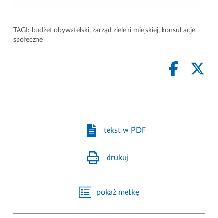
TAGI:
budżet obywatelski
,
zarząd zieleni miejskiej
,
konsultacje
społeczne
tekst w PDF
drukuj
pokaż metkę