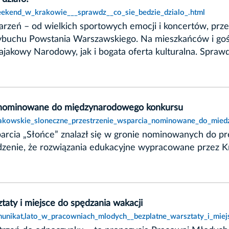
eekend_w_krakowie___sprawdz__co_sie_bedzie_dzialo_.html
eń – od wielkich sportowych emocji i koncertów, przez f
 wybuchu Powstania Warszawskiego. Na mieszkańców i go
akowy Narodowy, jak i bogata oferta kulturalna. Sprawdź
a nominowane do międzynarodowego konkursu
krakowskie_sloneczne_przestrzenie_wsparcia_nominowane_do_mie
parcia „Słońce” znalazł się w gronie nominowanych do 
rdzenie, że rozwiązania edukacyjne wypracowane przez K
aty i miejsce do spędzania wakacji
unikat,lato_w_pracowniach_mlodych__bezplatne_warsztaty_i_miej