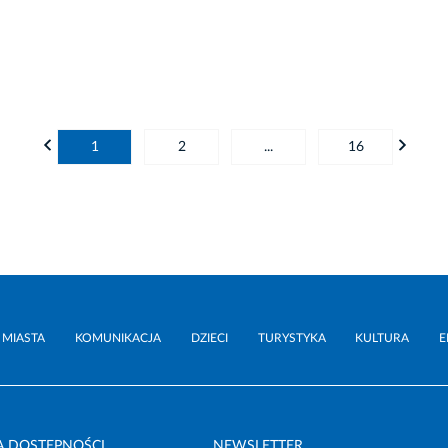
1
2
...
16
 MIASTA
KOMUNIKACJA
DZIECI
TURYSTYKA
KULTURA
E
A DOSTĘPNOŚCI
NEWSLETTER