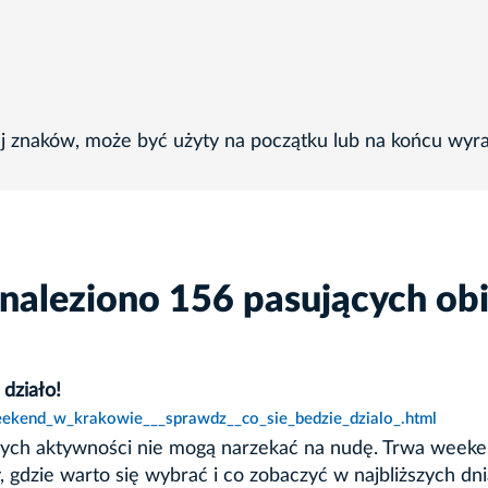
ej znaków, może być użyty na początku lub na końcu wyr
naleziono 156 pasujących ob
działo!
eekend_w_krakowie___sprawdz__co_sie_bedzie_dzialo_.html
dzinnych aktywności nie mogą narzekać na nudę. Trwa we
gdzie warto się wybrać i co zobaczyć w najbliższych dni