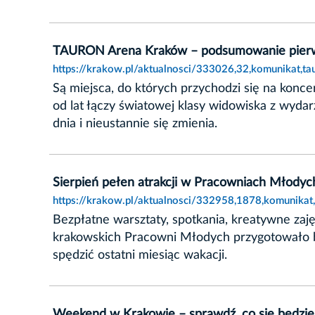
TAURON Arena Kraków – podsumowanie pierws
https://krakow.pl/aktualnosci/333026,32,komunikat,
Są miejsca, do których przychodzi się na konc
od lat łączy światowej klasy widowiska z wydar
dnia i nieustannie się zmienia.
Sierpień pełen atrakcji w Pracowniach Młodyc
https://krakow.pl/aktualnosci/332958,1878,komunikat
Bezpłatne warsztaty, spotkania, kreatywne zaj
krakowskich Pracowni Młodych przygotowało bo
spędzić ostatni miesiąc wakacji.
Weekend w Krakowie – sprawdź, co się będzie 