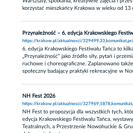
Warsztaty, spotkania, kreatywne zajęcia i prz
korzystać mieszkańcy Krakowa w wieku od 13 d
Przynależność – 6. edycja Krakowskiego Festi
https://krakow.pl/aktualnosci/329499,33,komunikat,p
6. edycja Krakowskiego Festiwalu Tańca to kilk
„Przynależność” jako źródło siły, pytań i przem
ruchowe i choreograficzne. Zaplanowano także 
społeczny badający praktyki rekreacyjne w No
NH Fest 2026
https://krakow.pl/aktualnosci/327969,1878,komunikat
NH Fest to propozycja dla wszystkich tych, któ
edycja Krakowskiego Festiwalu Tańca, wystaw
Teatralnych, a Przestrzenie Nowohuckie & Grub