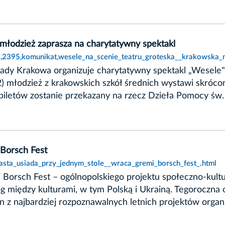
młodzież zaprasza na charytatywny spektakl
2395,komunikat,wesele_na_scenie_teatru_groteska__krakowska_m
Rady Krakowa organizuje charytatywny spektakl „Wesele
2) młodzież z krakowskich szkół średnich wystawi skróco
iletów zostanie przekazany na rzecz Dzieła Pomocy św. 
 Borsch Fest
iasta_usiada_przy_jednym_stole__wraca_gremi_borsch_fest_.html
i Borsch Fest – ogólnopolskiego projektu społeczno-kultu
log między kulturami, w tym Polską i Ukrainą. Tegoroczn
en z najbardziej rozpoznawalnych letnich projektów orga