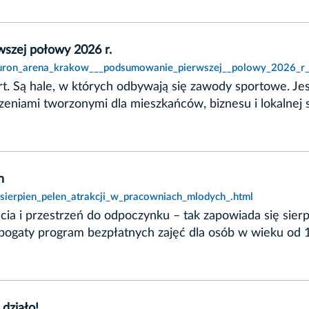
zej połowy 2026 r.
tauron_arena_krakow___podsumowanie_pierwszej__polowy_2026_r_
ert. Są hale, w których odbywają się zawody sportowe. 
zeniami tworzonymi dla mieszkańców, biznesu i lokalnej 
h
,sierpien_pelen_atrakcji_w_pracowniach_mlodych_.html
ęcia i przestrzeń do odpoczynku – tak zapowiada się si
gaty program bezpłatnych zajęć dla osób w wieku od 13 
działo!