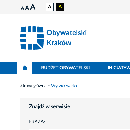
A
A
A
A
A
Obywatelski
Kraków
BUDŻET OBYWATELSKI
INICJATY
Strona główna
Wyszukiwarka
Znajdź w serwisie
FRAZA: