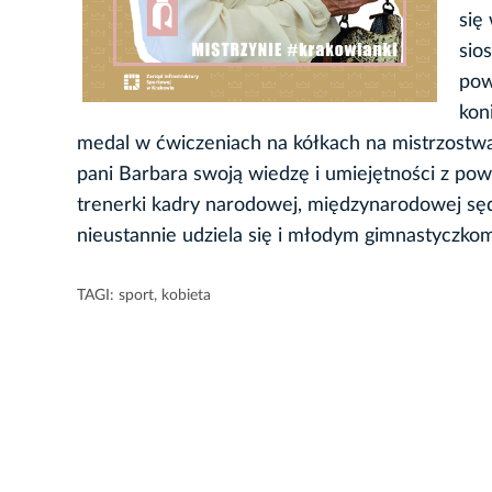
się
sio
pow
kon
medal w ćwiczeniach na kółkach na mistrzostwa
pani Barbara swoją wiedzę i umiejętności z po
trenerki kadry narodowej, międzynarodowej sędzi
nieustannie udziela się i młodym gimnastyczkom
TAGI:
sport
,
kobieta