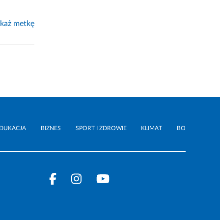
każ metkę
DUKACJA
BIZNES
SPORT I ZDROWIE
KLIMAT
BO