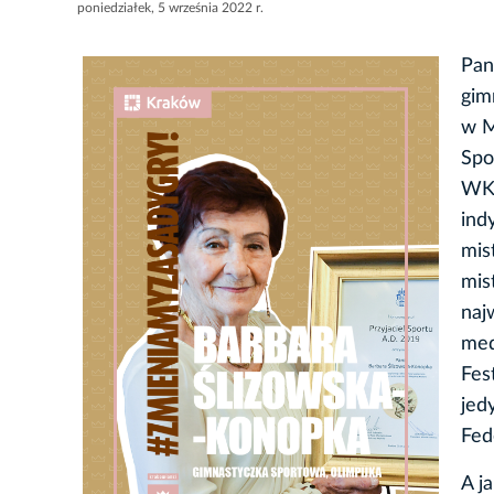
poniedziałek, 5 września 2022 r.
Pan
gim
w M
Spo
WKS
ind
mis
mis
naj
med
Fes
jed
Fed
A j