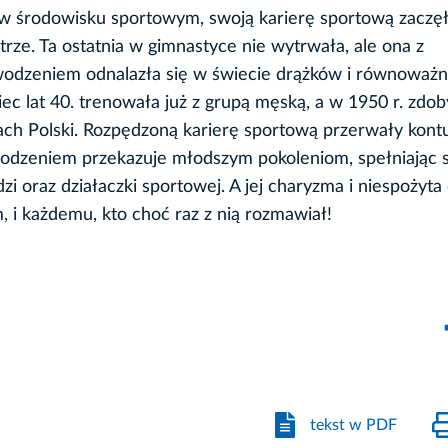
 w środowisku sportowym, swoją karierę sportową zaczęł
strze. Ta ostatnia w gimnastyce nie wytrwała, ale ona z
odzeniem odnalazła się w świecie drążków i równoważn
iec lat 40. trenowała już z grupą męską, a w 1950 r. zdob
ch Polski. Rozpędzoną karierę sportową przerwały kontu
wodzeniem przekazuje młodszym pokoleniom, spełniając si
 oraz działaczki sportowej. A jej charyzma i niespożyta
, i każdemu, kto choć raz z nią rozmawiał!
tekst w PDF