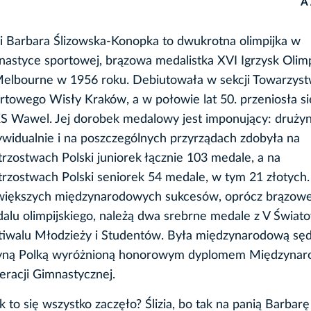
A
i Barbara Ślizowska-Konopka to dwukrotna olimpijka w
nastyce sportowej, brązowa medalistka XVI Igrzysk Olimp
elbourne w 1956 roku. Debiutowała w sekcji Towarzys
rtowego Wisły Kraków, a w połowie lat 50. przeniosła si
 Wawel. Jej dorobek medalowy jest imponujący: druży
ywidualnie i na poszczególnych przyrządach zdobyła na
trzostwach Polski juniorek łącznie 103 medale, a na
trzostwach Polski seniorek 54 medale, w tym 21 złotych.
większych międzynarodowych sukcesów, oprócz brązow
alu olimpijskiego, należą dwa srebrne medale z V Świa
tiwalu Młodzieży i Studentów. Była międzynarodową sędz
yną Polką wyróżnioną honorowym dyplomem Międzynar
eracji Gimnastycznej.
ak to się wszystko zaczęło? Ślizia, bo tak na panią Barbar