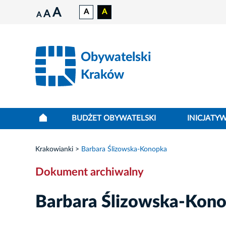
A
A
A
A
A
Obywatelski
Kraków
BUDŻET OBYWATELSKI
INICJATY
Krakowianki
Barbara Ślizowska-Konopka
Dokument archiwalny
Barbara Ślizowska-Kon