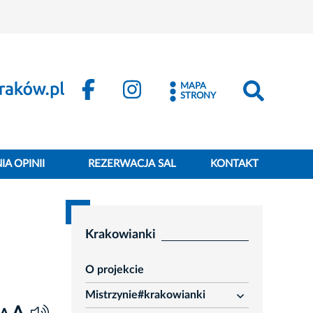
MAPA
STRONY
A OPINII
REZERWACJA SAL
KONTAKT
Krakowianki
O projekcie
Mistrzynie#krakowianki
rozwiń