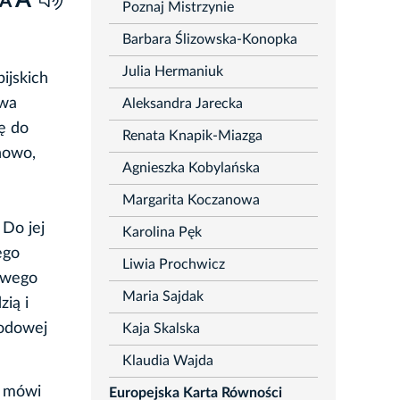
A
A
Poznaj Mistrzynie
Barbara Ślizowska-Konopka
Julia Hermaniuk
ijskich
twa
Aleksandra Jarecka
ę do
Renata Knapik-Miazga
nowo,
Agnieszka Kobylańska
Margarita Koczanowa
 Do jej
Karolina Pęk
ego
Liwia Prochwicz
towego
Maria Sajdak
ią i
odowej
Kaja Skalska
Klaudia Wajda
ę mówi
Europejska Karta Równości