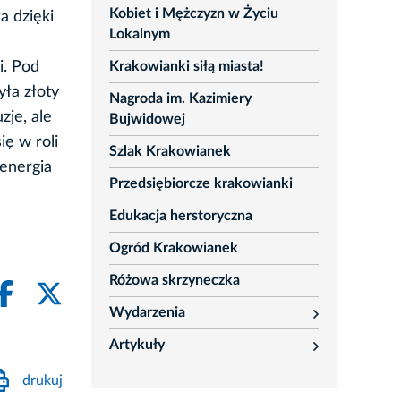
Kobiet i Mężczyzn w Życiu
a dzięki
Lokalnym
Krakowianki siłą miasta!
i. Pod
yła złoty
Nagroda im. Kazimiery
zje, ale
Bujwidowej
ę w roli
Szlak Krakowianek
 energia
Przedsiębiorcze krakowianki
Edukacja herstoryczna
Ogród Krakowianek
Różowa skrzyneczka
Wydarzenia
rozwiń
Artykuły
rozwiń
drukuj