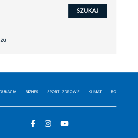
SZUKAJ
azu
DUKACJA
BIZNES
SPORT I ZDROWIE
KLIMAT
BO