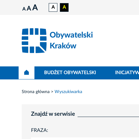
A
A
A
A
A
Obywatelski
Kraków
BUDŻET OBYWATELSKI
INICJATY
Strona główna
Wyszukiwarka
Znajdź w serwisie
FRAZA: