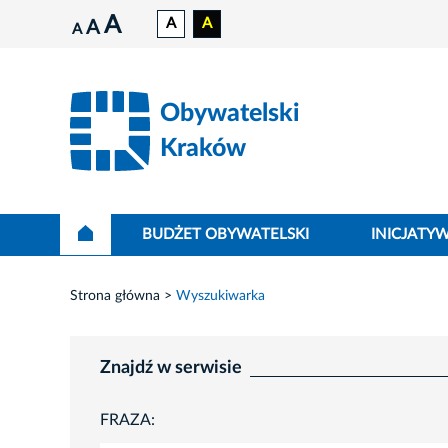
A
A
A
A
A
Obywatelski
Kraków
BUDŻET OBYWATELSKI
INICJATY
Strona główna
Wyszukiwarka
Znajdź w serwisie
FRAZA: