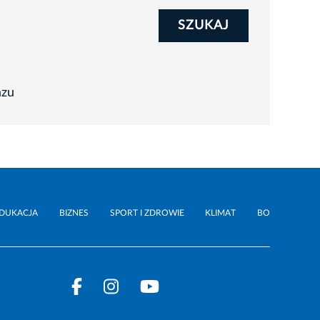
SZUKAJ
azu
DUKACJA
BIZNES
SPORT I ZDROWIE
KLIMAT
BO