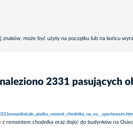
ej znaków, może być użyty na początku lub na końcu wyr
znaleziono 2331 pasujących o
2332,komunikat,do_piatku_remont_chodnika_na_os__sportowym.htm
ne z remontem chodnika oraz dojść do budynków na Osie