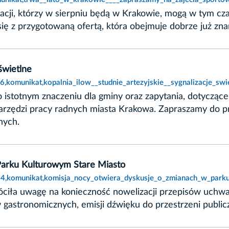
eacji, którzy w sierpniu będą w Krakowie, mogą w tym cza
ię z przygotowaną ofertą, która obejmuje dobrze już zna
 świetlne
6,komunikat,kopalnia_ilow__studnie_artezyjskie__sygnalizacje_swi
 o istotnym znaczeniu dla gminy oraz zapytania, dotyczą
 narzędzi pracy radnych miasta Krakowa. Zapraszamy do p
nych.
Parku Kulturowym Stare Miasto
314,komunikat,komisja_nocy_otwiera_dyskusje_o_zmianach_w_park
iła uwagę na konieczność nowelizacji przepisów uchwa
 gastronomicznych, emisji dźwięku do przestrzeni public