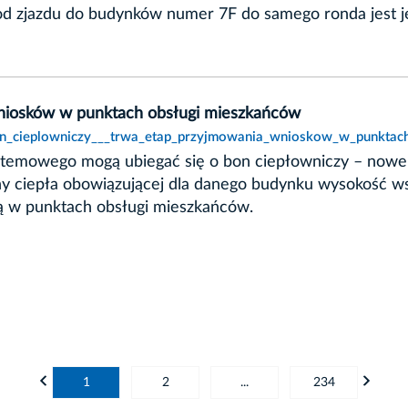
o od zjazdu do budynków numer 7F do samego ronda jest
wniosków w punktach obsługi mieszkańców
bon_cieplowniczy___trwa_etap_przyjmowania_wnioskow_w_punktac
systemowego mogą ubiegać się o bon ciepłowniczy – now
eny ciepła obowiązującej dla danego budynku wysokość 
ą w punktach obsługi mieszkańców.
1
2
...
234