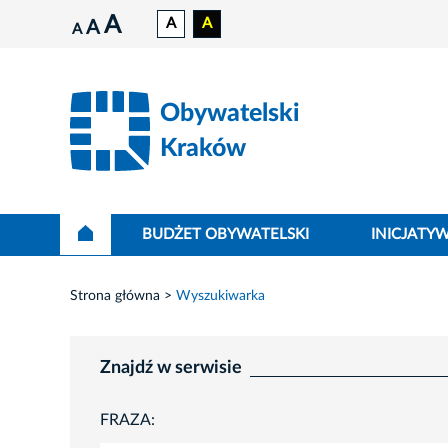
A
A
A
A
A
Obywatelski
Kraków
BUDŻET OBYWATELSKI
INICJATY
Strona główna
Wyszukiwarka
Znajdź w serwisie
FRAZA: