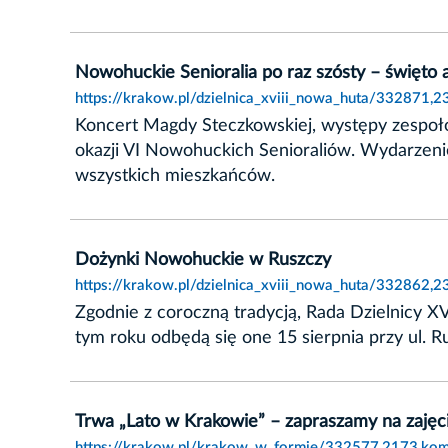
Nowohuckie Senioralia po raz szósty – święto a
https://krakow.pl/dzielnica_xviii_nowa_huta/332871,2
Koncert Magdy Steczkowskiej, występy zespołów
okazji VI Nowohuckich Senioraliów. Wydarzeni
wszystkich mieszkańców.
Dożynki Nowohuckie w Ruszczy
https://krakow.pl/dzielnica_xviii_nowa_huta/332862,
Zgodnie z coroczną tradycją, Rada Dzielnicy
tym roku odbędą się one 15 sierpnia przy ul. R
Trwa „Lato w Krakowie” – zapraszamy na zajęc
https://krakow.pl/krakow_w_formie/332577,2173,kom