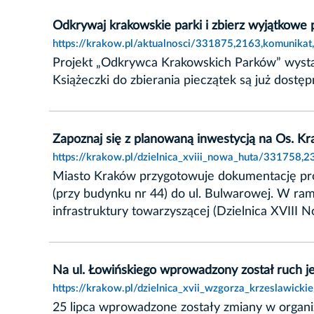
Odkrywaj krakowskie parki i zbierz wyjątkowe p
https://krakow.pl/aktualnosci/331875,2163,komunikat
Projekt „Odkrywca Krakowskich Parków” wystart
Książeczki do zbierania pieczątek są już dostę
Zapoznaj się z planowaną inwestycją na Os. K
https://krakow.pl/dzielnica_xviii_nowa_huta/331758,
Miasto Kraków przygotowuje dokumentację pro
(przy budynku nr 44) do ul. Bulwarowej. W r
infrastruktury towarzyszącej (Dzielnica XVIII 
Na ul. Łowińskiego wprowadzony został ruch 
https://krakow.pl/dzielnica_xvii_wzgorza_krzeslawic
25 lipca wprowadzone zostały zmiany w organiz