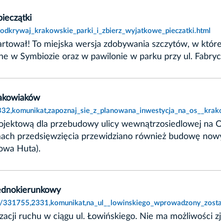
ieczątki
,odkrywaj_krakowskie_parki_i_zbierz_wyjatkowe_pieczatki.html
ował! To miejska wersja zdobywania szczytów, w której 
pne w Symbiozie oraz w pawilonie w parku przy ul. Fabryc
rakowiaków
2332,komunikat,zapoznaj_sie_z_planowana_inwestycja_na_os__kra
jektową dla przebudowy ulicy wewnątrzosiedlowej na Os
amach przedsięwzięcia przewidziano również budowę now
Nowa Huta).
jednokierunkowy
kie/331755,2331,komunikat,na_ul__lowinskiego_wprowadzony_zost
acji ruchu w ciągu ul. Łowińskiego. Nie ma możliwości z