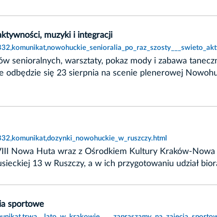
ktywności, muzyki i integracji
332,komunikat,nowohuckie_senioralia_po_raz_szosty___swieto_akty
 senioralnych, warsztaty, pokaz mody i zabawa taneczna
e odbędzie się 23 sierpnia na scenie plenerowej Nowohu
2332,komunikat,dozynki_nowohuckie_w_ruszczy.html
 XVIII Nowa Huta wraz z Ośrodkiem Kultury Kraków-Now
usieckiej 13 w Ruszczy, a w ich przygotowaniu udział bior
ia sportowe
unikat,trwa__lato_w_krakowie____zapraszamy_na_zajecia_sporto