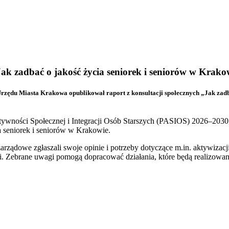
Jak zadbać o jakość życia seniorek i seniorów w Krako
rzędu Miasta Krakowa opublikował raport z konsultacji społecznych „Jak zadba
tywności Społecznej i Integracji Osób Starszych (PASIOS) 2026–2030
a seniorek i seniorów w Krakowie.
rządowe zgłaszali swoje opinie i potrzeby dotyczące m.in. aktywizacji
i. Zebrane uwagi pomogą dopracować działania, które będą realizowan