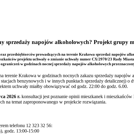
ziny sprzedaży napojów alkoholowych? Projekt grupy 
z przedsiębiorców prowadzących na terenie Krakowa sprzedaż napojów alkoho
mieszkańców projektu uchwały o zmianie uchwały numer CX/2970/23 Rady Miasta
ograniczeń w godzinach nocnej sprzedaży napojów alkoholowych przeznaczony
 na terenie Krakowa w godzinach nocnych zakazu sprzedaży napojów 
 stacjach benzynowych i w innych punktach sprzedaży detalicznej) o d
ojektem uchwały miałby obowiązywać od godz. 22:00 do godz. 6.00.
ca 2026 r.
konsultacji jest poznanie opinii mieszkanek i mieszkańcó
h na temat zaproponowanego w projekcie rozwiązania.
erem telefonu 12 323 32 56:
a), godz. 13:00-15:00