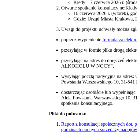
Kiedy: 17 czerwca 2026 r. (środ
Otwarte spotkanie konsultacyjne:Kiedy
16 czerwca 2026 r. (wtorek), go
Gdzie: Urząd Miasta Krakowa, 
Uwagi do projektu uchwały można zgła
poprzez wypełnienie
formularza elektr
przesyłając w formie pliku drogą elekt
przesyłając na adres do doręczeń
ALKOHOLU W NOCY",
wysyłając pocztą tradycyjną na adres
Powstania Warszawskiego 10, 31-541
dostarczając osobiście lub wypełniaj
Aleja Powstania Warszawskiego 10, 31-
spotkania konsultacyjnego.
Pliki do pobrania:
Raport z konsultacji społecznych dot
godzinach nocnych sprzedaży napojów