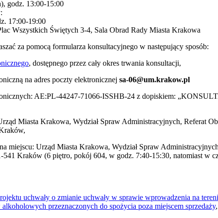
a), godz. 13:00-15:00
:
dz. 17:00-19:00
Plac Wszystkich Świętych 3-4, Sala Obrad Rady Miasta Krakowa
szać za pomocą formularza konsultacyjnego w następujący sposób:
onicznego
, dostępnego przez cały okres trwania konsultacji,
roniczną na adres poczty elektronicznej
sa-06@um.krakow.pl
 elektronicznych: AE:PL-44247-71066-ISSHB-24 z dopiskiem: „
: Urząd Miasta Krakowa, Wydział Spraw Administracyjnych, Referat O
 Kraków,
ąc na miejscu: Urząd Miasta Krakowa, Wydział Spraw Administracyjny
541 Kraków (6 piętro, pokój 604, w godz. 7:40-15:30, natomiast w cz
. projektu uchwały o zmianie uchwały w sprawie wprowadzenia na tere
 alkoholowych przeznaczonych do spożycia poza miejscem sprzedaży
,