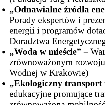
„Odnawialne źródła energ
Porady ekspertów i preze
energii i programów dot
Doradztwa Energetyczne
„Woda w mieście”
– Wars
zrównoważonym rozwoju m
Wodnej w Krakowie)
„Ekologiczny transport
edukacyjne promujące tran
zrównoważoną mobilność 