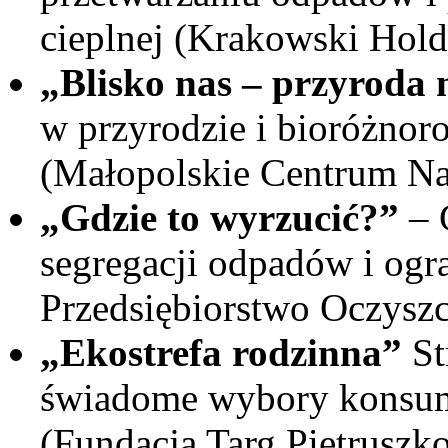
cieplnej (Krakowski Hol
„Blisko nas – przyroda 
w przyrodzie i bioróżnor
(Małopolskie Centrum Na
„Gdzie to wyrzucić?”
– 
segregacji odpadów i ogr
Przedsiębiorstwo Oczysz
„Ekostrefa rodzinna”
St
świadome wybory konsume
(Fundacja Targ Pietruszk