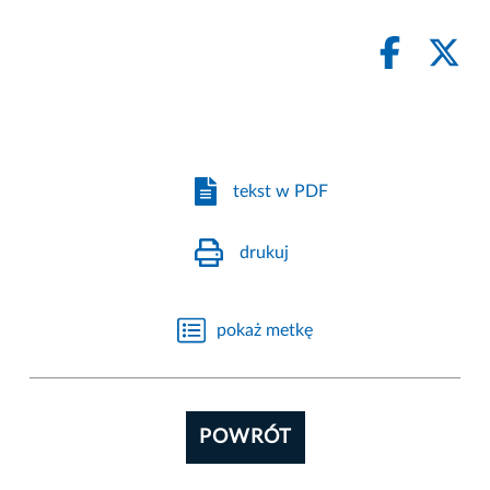
tekst w PDF
drukuj
pokaż metkę
POWRÓT