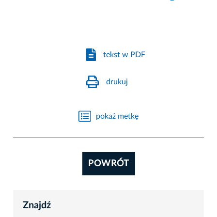
tekst w PDF
drukuj
pokaż metkę
POWRÓT
Znajdź